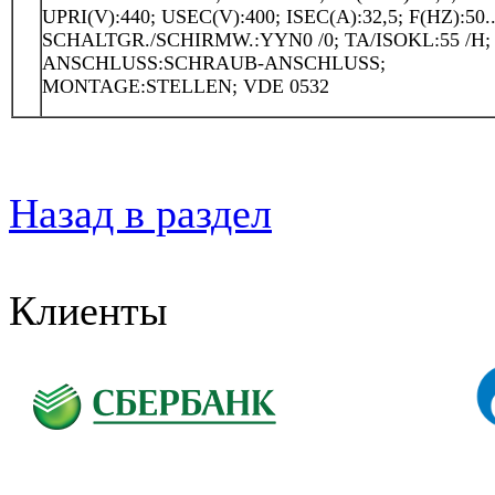
UPRI(V):440; USEC(V):400; ISEC(A):32,5; F(HZ):50..
SCHALTGR./SCHIRMW.:YYN0 /0; TA/ISOKL:55 /H; 
ANSCHLUSS:SCHRAUB-ANSCHLUSS;
MONTAGE:STELLEN; VDE 0532
Назад в раздел
Клиенты