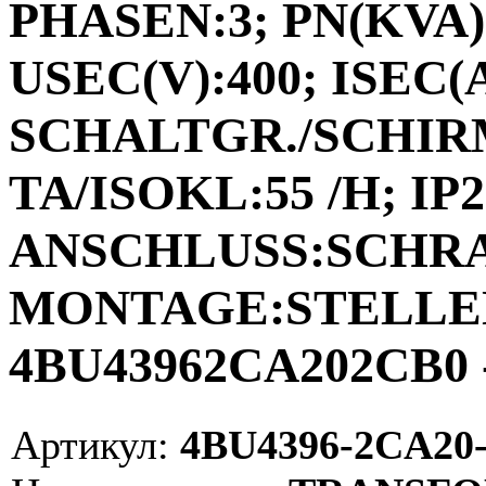
PHASEN:3; PN(KVA):
USEC(V):400; ISEC(A)
SCHALTGR./SCHIRM
TA/ISOKL:55 /H; IP2
ANSCHLUSS:SCHR
MONTAGE:STELLEN;
4BU43962CA202CB0 
Артикул:
4BU4396-2CA20