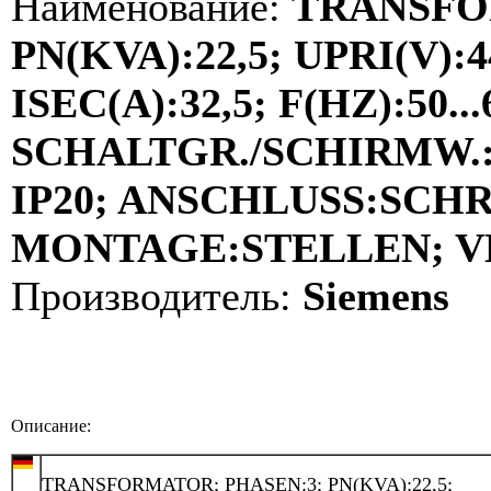
Наименование:
TRANSFO
PN(KVA):22,5; UPRI(V):4
ISEC(A):32,5; F(HZ):50...
SCHALTGR./SCHIRMW.:Y
IP20; ANSCHLUSS:SCH
MONTAGE:STELLEN; VDE
Производитель:
Siemens
Описание:
TRANSFORMATOR; PHASEN:3; PN(KVA):22,5;