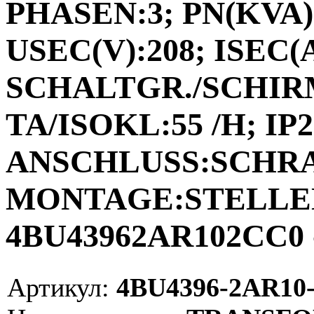
PHASEN:3; PN(KVA):
USEC(V):208; ISEC(A)
SCHALTGR./SCHIRM
TA/ISOKL:55 /H; IP2
ANSCHLUSS:SCHR
MONTAGE:STELLEN;
4BU43962AR102CC0 
Артикул:
4BU4396-2AR10