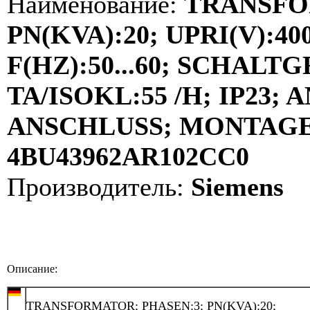
Наименование:
TRANSFO
PN(KVA):20; UPRI(V):400
F(HZ):50...60; SCHALT
TA/ISOKL:55 /H; IP23
ANSCHLUSS; MONTAGE:
4BU43962AR102CC0
Производитель:
Siemens
Описание:
TRANSFORMATOR; PHASEN:3; PN(KVA):20;