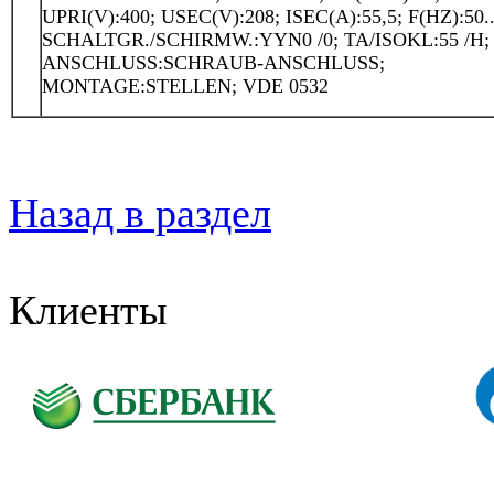
UPRI(V):400; USEC(V):208; ISEC(A):55,5; F(HZ):50..
SCHALTGR./SCHIRMW.:YYN0 /0; TA/ISOKL:55 /H; 
ANSCHLUSS:SCHRAUB-ANSCHLUSS;
MONTAGE:STELLEN; VDE 0532
Назад в раздел
Клиенты