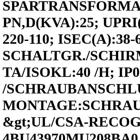
SPARTRANSFORMAT
PN,D(KVA):25; UPRI(
220-110; ISEC(A):38-6
SCHALTGR./SCHIRM
TA/ISOKL:40 /H; I
/SCHRAUBANSCHL
MONTAGE:SCHRAUB
&gt;UL/CSA-RECOGN
4BU43970MU208BA0 