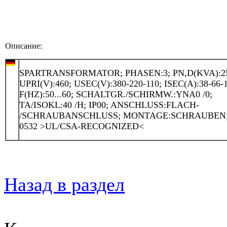
Описание:
SPARTRANSFORMATOR; PHASEN:3; PN,D(KVA):2
UPRI(V):460; USEC(V):380-220-110; ISEC(A):38-66-1
F(HZ):50...60; SCHALTGR./SCHIRMW.:YNA0 /0;
TA/ISOKL:40 /H; IP00; ANSCHLUSS:FLACH-
/SCHRAUBANSCHLUSS; MONTAGE:SCHRAUBEN
0532 >UL/CSA-RECOGNIZED<
Назад в раздел