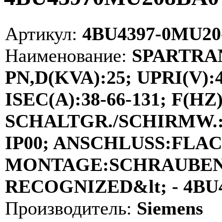
Артикул:
4BU4397-0MU20
Наименование:
SPARTRA
PN,D(KVA):25; UPRI(V):4
ISEC(A):38-66-131; F(HZ):
SCHALTGR./SCHIRMW.:Y
IP00; ANSCHLUSS:FLA
MONTAGE:SCHRAUBEN; 
RECOGNIZED&lt; - 4BU
Производитель:
Siemens