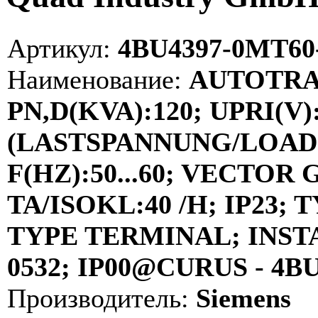
Артикул:
4BU4397-0MT60
Наименование:
AUTOTRA
PN,D(KVA):120; UPRI(V)
(LASTSPANNUNG/LOAD V
F(HZ):50...60; VECTOR
TA/ISOKL:40 /H; IP23;
TYPE TERMINAL; INST
0532; IP00@CURUS - 4B
Производитель:
Siemens