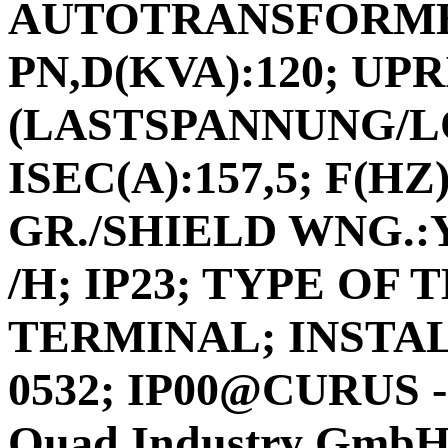
AUTOTRANSFORMER
PN,D(KVA):120; UPRI
(LASTSPANNUNG/L
ISEC(A):157,5; F(HZ
GR./SHIELD WNG.:Y
/H; IP23; TYPE OF
TERMINAL; INSTA
0532; IP00@CURUS 
Quad Industry Gmb