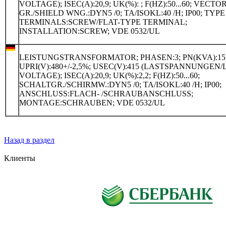
VOLTAGE); ISEC(A):20,9; UK(%):
; F(HZ):50...60; VECTO
GR./SHIELD WNG.:DYN5 /0; TA/ISOKL:40 /H; IP00; TYPE
TERMINALS:SCREW/FLAT-TYPE TERMINAL;
INSTALLATION:SCREW; VDE 0532/UL
LEISTUNGSTRANSFORMATOR; PHASEN:3; PN(KVA):15
UPRI(V):480+/-2,5%; USEC(V):415 (LASTSPANNUNGEN
VOLTAGE); ISEC(A):20,9; UK(%):2,2; F(HZ):50...60;
SCHALTGR./SCHIRMW.:DYN5 /0; TA/ISOKL:40 /H; IP00;
ANSCHLUSS:FLACH- /SCHRAUBANSCHLUSS;
MONTAGE:SCHRAUBEN; VDE 0532/UL
Назад в раздел
Клиенты