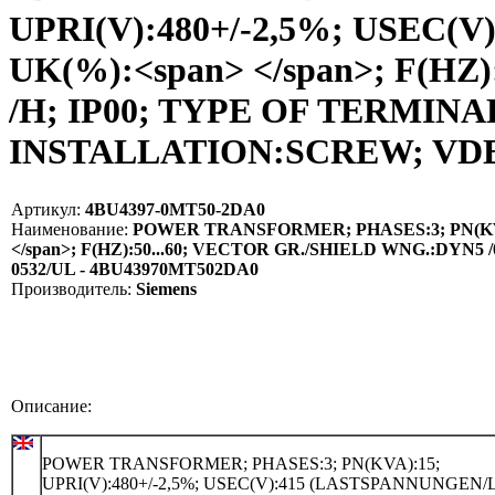
UPRI(V):480+/-2,5%; USEC(
UK(%):<span> </span>; F(HZ
/H; IP00; TYPE OF TERMI
INSTALLATION:SCREW; VDE 0
Артикул:
4BU4397-0MT50-2DA0
Наименование:
POWER TRANSFORMER; PHASES:3; PN(KVA):
</span>; F(HZ):50...60; VECTOR GR./SHIELD WNG.:DY
0532/UL - 4BU43970MT502DA0
Производитель:
Siemens
Описание:
POWER TRANSFORMER; PHASES:3; PN(KVA):15;
UPRI(V):480+/-2,5%; USEC(V):415 (LASTSPANNUNGEN