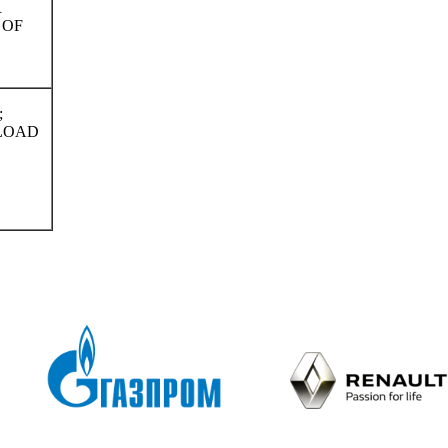
R
 OF
;
/LOAD