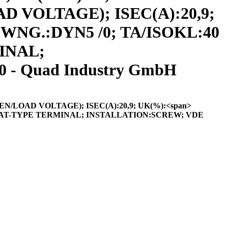
D VOLTAGE); ISEC(A):20,9;
D WNG.:DYN5 /0; TA/ISOKL:40
INAL;
- Quad Industry GmbH
N/LOAD VOLTAGE); ISEC(A):20,9; UK(%):<span>
EW/FLAT-TYPE TERMINAL; INSTALLATION:SCREW; VDE