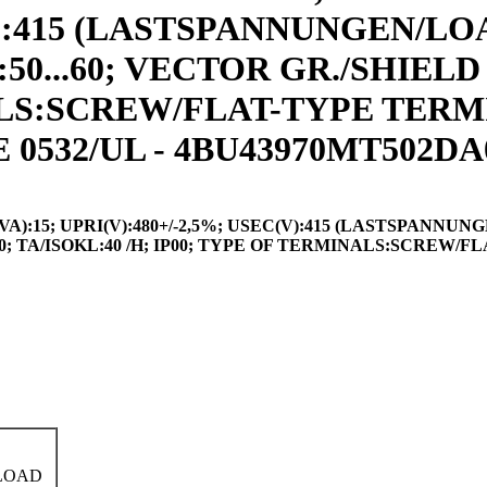
V):415 (LASTSPANNUNGEN/LOA
):50...60; VECTOR GR./SHIEL
NALS:SCREW/FLAT-TYPE TERM
532/UL - 4BU43970MT502DA0 
15; UPRI(V):480+/-2,5%; USEC(V):415 (LASTSPANNUNGE
N5 /0; TA/ISOKL:40 /H; IP00; TYPE OF TERMINALS:SCR
/LOAD