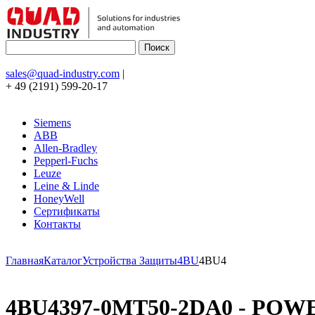
sales@quad-industry.com
|
+ 49 (2191) 599-20-17
Siemens
ABB
Allen-Bradley
Pepperl-Fuchs
Leuze
Leine & Linde
HoneyWell
Сертификаты
Контакты
Главная
Каталог
Устройства Защиты
4BU
4BU4
4BU4397-0MT50-2DA0 - POW