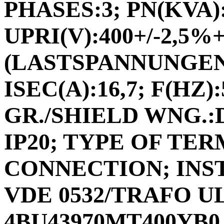
PHASES:3; PN(KVA):
UPRI(V):400+/-2,5%
(LASTSPANNUNGEN
ISEC(A):16,7; F(HZ)
GR./SHIELD WNG.:DD
IP20; TYPE OF TE
CONNECTION; INS
VDE 0532/TRAFO UL
4BU43970MT400YB0 