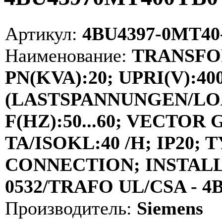
Артикул:
4BU4397-0MT40
Наименование:
TRANSFOR
PN(KVA):20; UPRI(V):40
(LASTSPANNUNGEN/LOAD
F(HZ):50...60; VECTOR 
TA/ISOKL:40 /H; IP20
CONNECTION; INSTAL
0532/TRAFO UL/CSA - 
Производитель:
Siemens