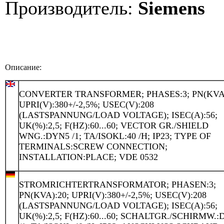
Производитель:
Siemens
Описание:
CONVERTER TRANSFORMER; PHASES:3; PN(KVA)
UPRI(V):380+/-2,5%; USEC(V):208
(LASTSPANNUNG/LOAD VOLTAGE); ISEC(A):56;
UK(%):2,5; F(HZ):60...60; VECTOR GR./SHIELD
WNG.:DYN5 /1; TA/ISOKL:40 /H; IP23; TYPE OF
TERMINALS:SCREW CONNECTION;
INSTALLATION:PLACE; VDE 0532
STROMRICHTERTRANSFORMATOR; PHASEN:3;
PN(KVA):20; UPRI(V):380+/-2,5%; USEC(V):208
(LASTSPANNUNG/LOAD VOLTAGE); ISEC(A):56;
UK(%):2,5; F(HZ):60...60; SCHALTGR./SCHIRMW.