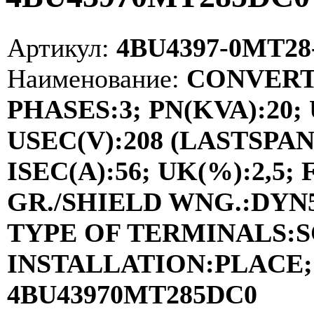
Артикул:
4BU4397-0MT28
Наименование:
CONVERT
PHASES:3; PN(KVA):20; 
USEC(V):208 (LASTSP
ISEC(A):56; UK(%):2,5; 
GR./SHIELD WNG.:DYN5 /
TYPE OF TERMINALS:
INSTALLATION:PLACE; 
4BU43970MT285DC0