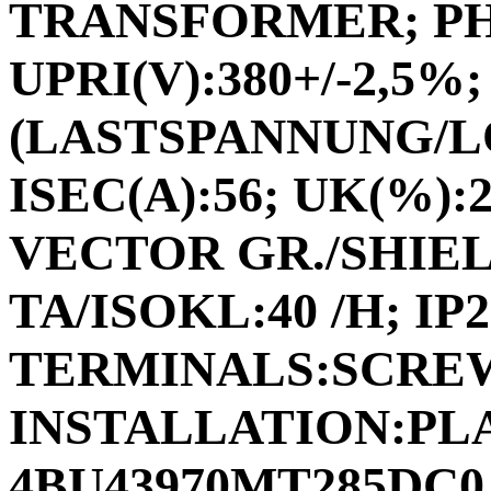
TRANSFORMER; PHA
UPRI(V):380+/-2,5%;
(LASTSPANNUNG/L
ISEC(A):56; UK(%):2,
VECTOR GR./SHIEL
TA/ISOKL:40 /H; IP
TERMINALS:SCRE
INSTALLATION:PLAC
4BU43970MT285DC0 