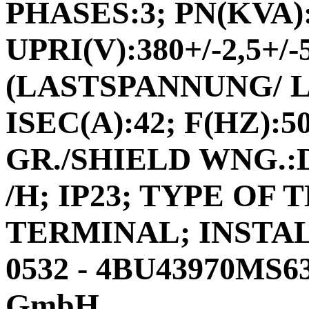
PHASES:3; PN(KVA):
UPRI(V):380+/-2,5+/
(LASTSPANNUNG/ 
ISEC(A):42; F(HZ):5
GR./SHIELD WNG.:D
/H; IP23; TYPE OF
TERMINAL; INSTA
0532 - 4BU43970MS63
GmbH