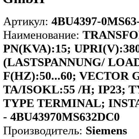
Артикул:
4BU4397-0MS63
Наименование:
TRANSFOR
PN(KVA):15; UPRI(V):380
(LASTSPANNUNG/ LOAD 
F(HZ):50...60; VECTOR
TA/ISOKL:55 /H; IP23;
TYPE TERMINAL; INST
- 4BU43970MS632DC0
Производитель:
Siemens