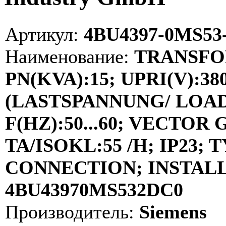
Артикул:
4BU4397-0MS53
Наименование:
TRANSFOR
PN(KVA):15; UPRI(V):380
(LASTSPANNUNG/ LOAD 
F(HZ):50...60; VECTOR
TA/ISOKL:55 /H; IP23
CONNECTION; INSTALLA
4BU43970MS532DC0
Производитель:
Siemens