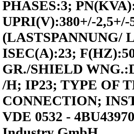
PHASES:3; PN(KVA):
UPRI(V):380+/-2,5+/
(LASTSPANNUNG/ 
ISEC(A):23; F(HZ):5
GR./SHIELD WNG.:D
/H; IP23; TYPE O
CONNECTION; INS
VDE 0532 - 4BU4397
Industry GmbH