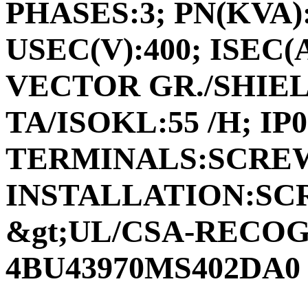
PHASES:3; PN(KVA):
USEC(V):400; ISEC(A)
VECTOR GR./SHIEL
TA/ISOKL:55 /H; IP
TERMINALS:SCRE
INSTALLATION:SCR
&gt;UL/CSA-RECOGN
4BU43970MS402DA0 