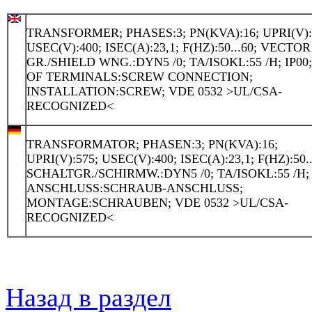
TRANSFORMER; PHASES:3; PN(KVA):16; UPRI(V):
USEC(V):400; ISEC(A):23,1; F(HZ):50...60; VECTOR
GR./SHIELD WNG.:DYN5 /0; TA/ISOKL:55 /H; IP00
OF TERMINALS:SCREW CONNECTION;
INSTALLATION:SCREW; VDE 0532 >UL/CSA-
RECOGNIZED<
TRANSFORMATOR; PHASEN:3; PN(KVA):16;
UPRI(V):575; USEC(V):400; ISEC(A):23,1; F(HZ):50..
SCHALTGR./SCHIRMW.:DYN5 /0; TA/ISOKL:55 /H; 
ANSCHLUSS:SCHRAUB-ANSCHLUSS;
MONTAGE:SCHRAUBEN; VDE 0532 >UL/CSA-
RECOGNIZED<
Назад в раздел