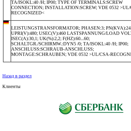
TA/ISOKL:40 /H; IP00; TYPE OF TERMINALS:SCREW
CONNECTION; INSTALLATION:SCREW; VDE 0532 >UL/
RECOGNIZED<
LEISTUNGSTRANSFORMATOR; PHASEN:3; PN(KVA):24
UPRI(V):480; USEC(V):460 LASTSPANNUNG/LOAD VO
ISEC(A):30,1; UK(%):2,2; F(HZ):60...60;
SCHALTGR./SCHIRMW.:DYN5 /0; TA/ISOKL:40 /H; IP00;
ANSCHLUSS:SCHRAUB-ANSCHLUSS;
MONTAGE:SCHRAUBEN; VDE 0532 >UL/CSA-RECOGN
Назад в раздел
Клиенты