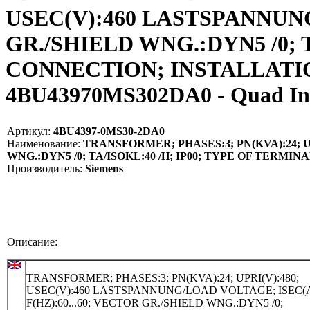
USEC(V):460 LASTSPANNUNG/
GR./SHIELD WNG.:DYN5 /0; 
CONNECTION; INSTALLATIO
4BU43970MS302DA0 - Quad I
Артикул:
4BU4397-0MS30-2DA0
Наименование:
TRANSFORMER; PHASES:3; PN(KVA):24; UP
WNG.:DYN5 /0; TA/ISOKL:40 /H; IP00; TYPE OF TERM
Производитель:
Siemens
Описание:
TRANSFORMER; PHASES:3; PN(KVA):24; UPRI(V):480;
USEC(V):460 LASTSPANNUNG/LOAD VOLTAGE; ISEC(A)
F(HZ):60...60; VECTOR GR./SHIELD WNG.:DYN5 /0;