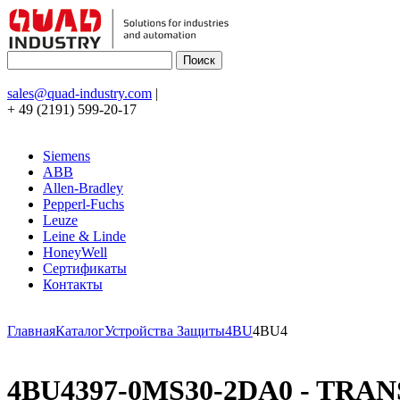
sales@quad-industry.com
|
+ 49 (2191) 599-20-17
Siemens
ABB
Allen-Bradley
Pepperl-Fuchs
Leuze
Leine & Linde
HoneyWell
Сертификаты
Контакты
Главная
Каталог
Устройства Защиты
4BU
4BU4
4BU4397-0MS30-2DA0 - TRAN