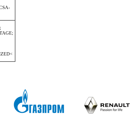
CSA-
;
LTAGE;
IZED<