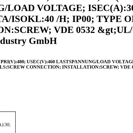
LOAD VOLTAGE; ISEC(A):30;
TA/ISOKL:40 /H; IP00; TYP
N:SCREW; VDE 0532 &gt;UL/
ndustry GmbH
RI(V):480; USEC(V):460 LASTSPANNUNG/LOAD VOLTAGE; I
INALS:SCREW CONNECTION; INSTALLATION:SCREW; VDE 0
:30;