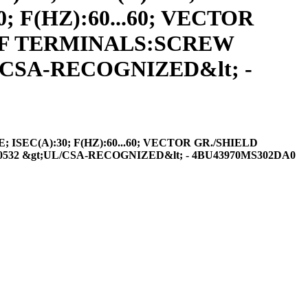
 F(HZ):60...60; VECTOR
E OF TERMINALS:SCREW
CSA-RECOGNIZED&lt; -
SEC(A):30; F(HZ):60...60; VECTOR GR./SHIELD
532 &gt;UL/CSA-RECOGNIZED&lt; - 4BU43970MS302DA0