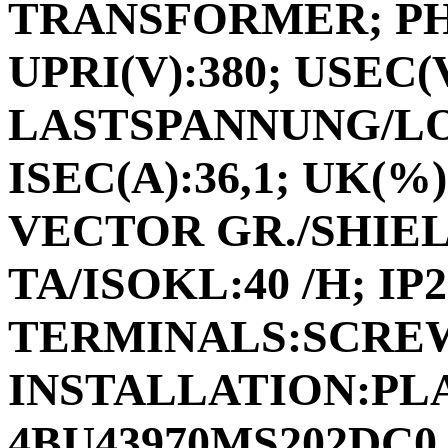
TRANSFORMER; PHA
UPRI(V):380; USEC(
LASTSPANNUNG/L
ISEC(A):36,1; UK(%):
VECTOR GR./SHIEL
TA/ISOKL:40 /H; IP
TERMINALS:SCRE
INSTALLATION:PLAC
4BU43970MS202DC0 