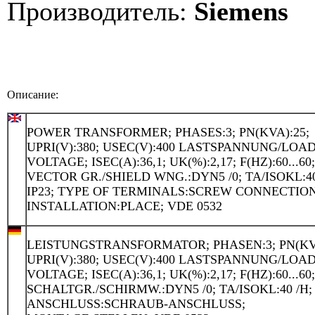
Производитель:
Siemens
Описание:
POWER TRANSFORMER; PHASES:3; PN(KVA):25;
UPRI(V):380; USEC(V):400 LASTSPANNUNG/LOA
VOLTAGE; ISEC(A):36,1; UK(%):2,17; F(HZ):60...60;
VECTOR GR./SHIELD WNG.:DYN5 /0; TA/ISOKL:40
IP23; TYPE OF TERMINALS:SCREW CONNECTION
INSTALLATION:PLACE; VDE 0532
LEISTUNGSTRANSFORMATOR; PHASEN:3; PN(KVA
UPRI(V):380; USEC(V):400 LASTSPANNUNG/LOA
VOLTAGE; ISEC(A):36,1; UK(%):2,17; F(HZ):60...60;
SCHALTGR./SCHIRMW.:DYN5 /0; TA/ISOKL:40 /H; 
ANSCHLUSS:SCHRAUB-ANSCHLUSS;