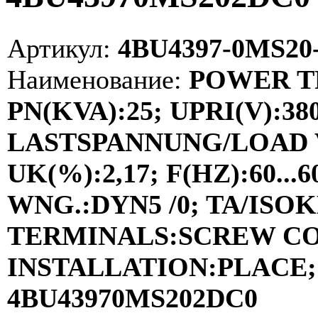
Артикул:
4BU4397-0MS20
Наименование:
POWER TR
PN(KVA):25; UPRI(V):38
LASTSPANNUNG/LOAD VO
UK(%):2,17; F(HZ):60..
WNG.:DYN5 /0; TA/ISOKL
TERMINALS:SCREW C
INSTALLATION:PLACE; 
4BU43970MS202DC0