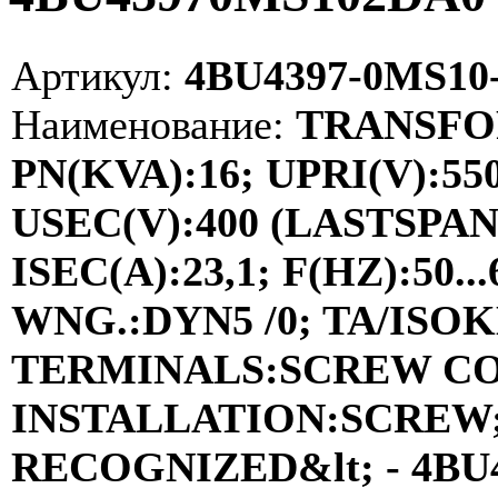
Артикул:
4BU4397-0MS10
Наименование:
TRANSFOR
PN(KVA):16; UPRI(V):550-
USEC(V):400 (LASTSP
ISEC(A):23,1; F(HZ):50
WNG.:DYN5 /0; TA/ISOKL
TERMINALS:SCREW C
INSTALLATION:SCREW; 
RECOGNIZED&lt; - 4BU