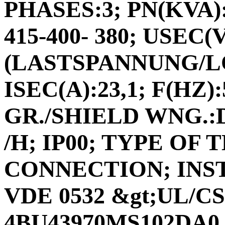
PHASES:3; PN(KVA):1
415-400- 380; USEC(V
(LASTSPANNUNG/L
ISEC(A):23,1; F(HZ)
GR./SHIELD WNG.:D
/H; IP00; TYPE O
CONNECTION; INS
VDE 0532 &gt;UL/C
4BU43970MS102DA0 