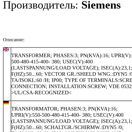
Производитель:
Siemens
Описание:
TRANSFORMER; PHASES:3; PN(KVA):16; UPRI(V):
500-480-415-400- 380; USEC(V):400
(LASTSPANNUNG/LOAD VOLTAGE); ISEC(A):23,1
F(HZ):50...60; VECTOR GR./SHIELD WNG.:DYN5 /0
TA/ISOKL:60 /H; IP00; TYPE OF TERMINALS:SCR
CONNECTION; INSTALLATION:SCREW; VDE 0532
>UL/CSA-RECOGNIZED<
TRANSFORMATOR; PHASEN:3; PN(KVA):16;
UPRI(V):550-500-480-415-400- 380; USEC(V):400
(LASTSPANNUNG/LOAD VOLTAGE); ISEC(A):23,1
F(HZ):50...60; SCHALTGR./SCHIRMW.:DYN5 /0;