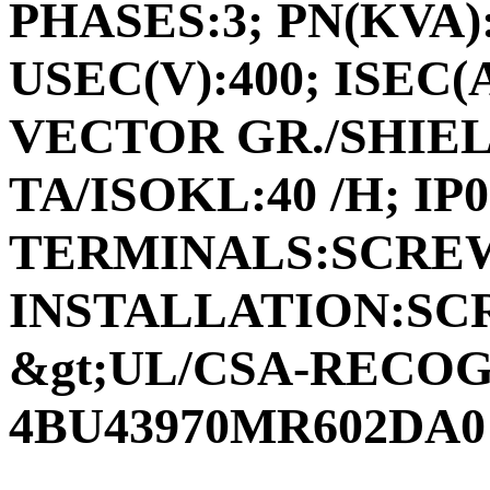
PHASES:3; PN(KVA):2
USEC(V):400; ISEC(A)
VECTOR GR./SHIEL
TA/ISOKL:40 /H; IP
TERMINALS:SCRE
INSTALLATION:SCR
&gt;UL/CSA-RECOGN
4BU43970MR602DA0 