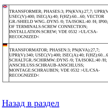
TRANSFORMER; PHASES:3; PN(KVA):27,7; UPRI(V)
USEC(V):400; ISEC(A):40; F(HZ):60...60; VECTOR
GR./SHIELD WNG.:DYN5 /0; TA/ISOKL:40 /H; IP00
OF TERMINALS:SCREW CONNECTION;
INSTALLATION:SCREW; VDE 0532 >UL/CSA-
RECOGNIZED<
TRANSFORMATOR; PHASEN:3; PN(KVA):27,7;
UPRI(V):340; USEC(V):400; ISEC(A):40; F(HZ):60...6
SCHALTGR./SCHIRMW.:DYN5 /0; TA/ISOKL:40 /H; 
ANSCHLUSS:SCHRAUB-ANSCHLUSS;
MONTAGE:SCHRAUBEN; VDE 0532 >UL/CSA-
RECOGNIZED<
Назад в раздел