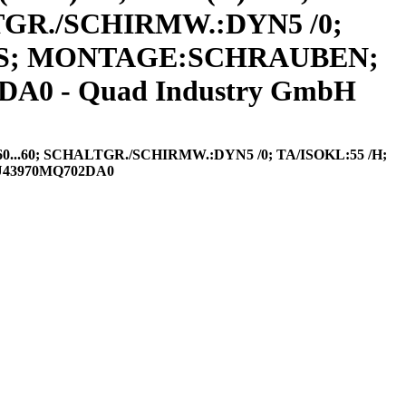
ALTGR./SCHIRMW.:DYN5 /0;
USS; MONTAGE:SCHRAUBEN;
A0 - Quad Industry GmbH
0...60; SCHALTGR./SCHIRMW.:DYN5 /0; TA/ISOKL:55 /H;
U43970MQ702DA0