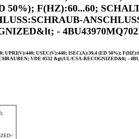
ED 50%); F(HZ):60...60; SCH
NSCHLUSS:SCHRAUB-ANSCHL
NIZED&lt; - 4BU43970MQ702D
RI(V):440; USEC(V):440; ISEC(A):39,4 (ED 50%); F(HZ):6
RAUBEN; VDE 0532 &gt;UL/CSA-RECOGNIZED&lt; - 4B
0;
IZED<