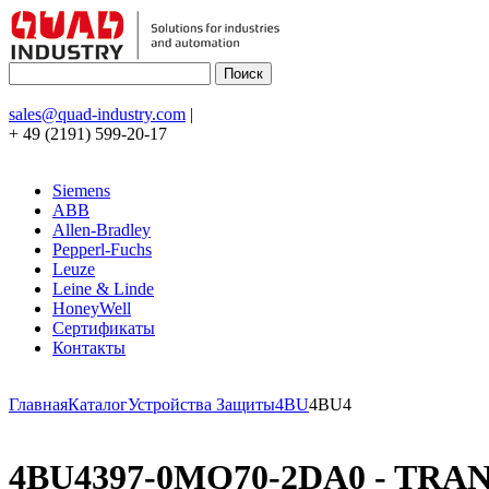
sales@quad-industry.com
|
+ 49 (2191) 599-20-17
Siemens
ABB
Allen-Bradley
Pepperl-Fuchs
Leuze
Leine & Linde
HoneyWell
Сертификаты
Контакты
Главная
Каталог
Устройства Защиты
4BU
4BU4
4BU4397-0MQ70-2DA0 - TRAN