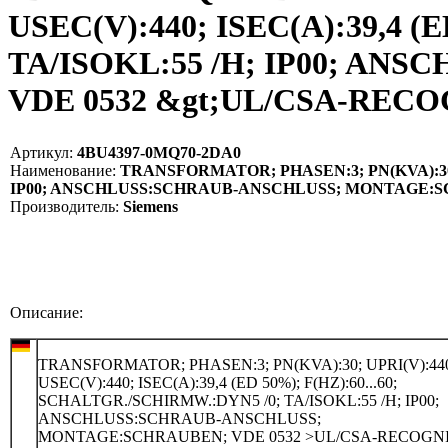
USEC(V):440; ISEC(A):39,4 (
TA/ISOKL:55 /H; IP00; A
VDE 0532 &gt;UL/CSA-RECOG
Артикул:
4BU4397-0MQ70-2DA0
Наименование:
TRANSFORMATOR; PHASEN:3; PN(KVA):30; UP
IP00; ANSCHLUSS:SCHRAUB-ANSCHLUSS; MONTAGE:SCH
Производитель:
Siemens
Описание:
TRANSFORMATOR; PHASEN:3; PN(KVA):30; UPRI(V):44
USEC(V):440; ISEC(A):39,4 (ED 50%); F(HZ):60...60;
SCHALTGR./SCHIRMW.:DYN5 /0; TA/ISOKL:55 /H; IP00;
ANSCHLUSS:SCHRAUB-ANSCHLUSS;
MONTAGE:SCHRAUBEN; VDE 0532 >UL/CSA-RECOGN