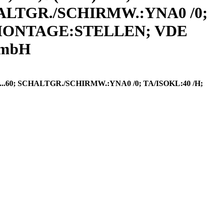
SCHALTGR./SCHIRMW.:YNA0 /0;
 MONTAGE:STELLEN; VDE
GmbH
..60; SCHALTGR./SCHIRMW.:YNA0 /0; TA/ISOKL:40 /H;