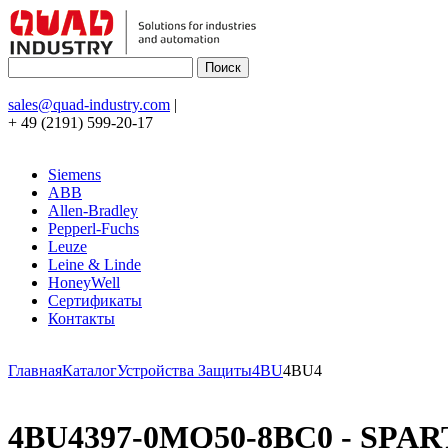
sales@quad-industry.com
|
+ 49 (2191) 599-20-17
Siemens
ABB
Allen-Bradley
Pepperl-Fuchs
Leuze
Leine & Linde
HoneyWell
Сертификаты
Контакты
Главная
Каталог
Устройства Защиты
4BU
4BU4
4BU4397-0MQ50-8BC0 - SPA