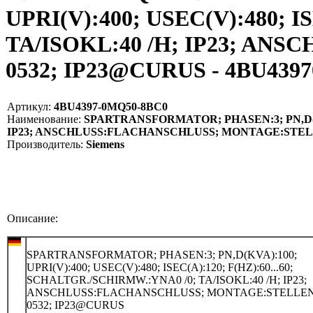
UPRI(V):400; USEC(V):480; I
TA/ISOKL:40 /H; IP23; A
0532; IP23@CURUS - 4BU439
Артикул:
4BU4397-0MQ50-8BC0
Наименование:
SPARTRANSFORMATOR; PHASEN:3; PN,D(KVA):
IP23; ANSCHLUSS:FLACHANSCHLUSS; MONTAGE:STELLE
Производитель:
Siemens
Описание:
SPARTRANSFORMATOR; PHASEN:3; PN,D(KVA):100;
UPRI(V):400; USEC(V):480; ISEC(A):120; F(HZ):60...60;
SCHALTGR./SCHIRMW.:YNA0 /0; TA/ISOKL:40 /H; IP23;
ANSCHLUSS:FLACHANSCHLUSS; MONTAGE:STELLEN
0532; IP23@CURUS