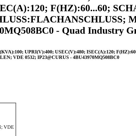
SEC(A):120; F(HZ):60...60; 
NSCHLUSS:FLACHANSCHLUSS;
70MQ508BC0 - Quad Industry 
100; UPRI(V):400; USEC(V):480; ISEC(A):120; F(HZ):60.
N; VDE 0532; IP23@CURUS - 4BU43970MQ508BC0
; VDE