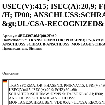
USEC(V):415; ISEC(A):20,9;
/H; IP00; ANSCHLUSS:SCH
&gt;UL/CSA-RECOGNIZED&lt;
Артикул:
4BU4397-0MQ00-2DA0
Наименование:
TRANSFORMATOR; PHASEN:3; PN(KVA):15; UP
ANSCHLUSS:SCHRAUB-ANSCHLUSS; MONTAGE:SCHRAUBE
Производитель:
Siemens
Описание:
TRANSFORMATOR; PHASEN:3; PN(KVA):15; UPRI(V):48
USEC(V):415; ISEC(A):20,9; F(HZ):60...60;
SCHALTGR./SCHIRMW.:DYN5 /0; TA/ISOKL:40 /H; IP00;
ANSCHLUSS:SCHRAUB-ANSCHLUSS;
MONTAGE:SCHRAUBEN; VDE 0532 >UL/CSA-RECOGN