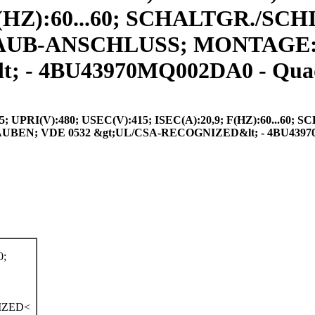
 F(HZ):60...60; SCHALTGR./SC
RAUB-ANSCHLUSS; MONTAGE
 - 4BU43970MQ002DA0 - Qua
RI(V):480; USEC(V):415; ISEC(A):20,9; F(HZ):60...60; S
N; VDE 0532 &gt;UL/CSA-RECOGNIZED&lt; - 4BU4397
0;
IZED<