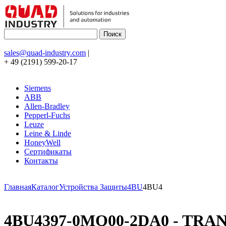
sales@quad-industry.com
|
+ 49 (2191) 599-20-17
Siemens
ABB
Allen-Bradley
Pepperl-Fuchs
Leuze
Leine & Linde
HoneyWell
Сертификаты
Контакты
Главная
Каталог
Устройства Защиты
4BU
4BU4
4BU4397-0MQ00-2DA0 - TRAN