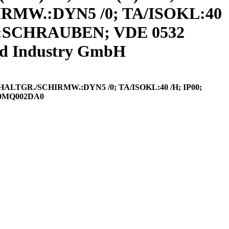
HIRMW.:DYN5 /0; TA/ISOKL:40
:SCHRAUBEN; VDE 0532
d Industry GmbH
CHALTGR./SCHIRMW.:DYN5 /0; TA/ISOKL:40 /H; IP00;
0MQ002DA0