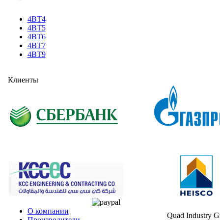
4BT4
4BT5
4BT6
4BT7
4BT9
Клиенты
О компании
Quad Industry 
Производители