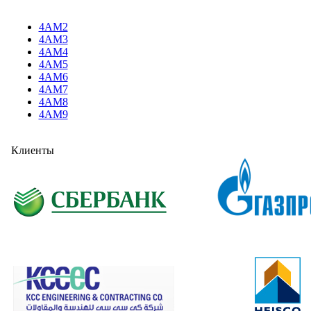
4AM2
4AM3
4AM4
4AM5
4AM6
4AM7
4AM8
4AM9
Клиенты