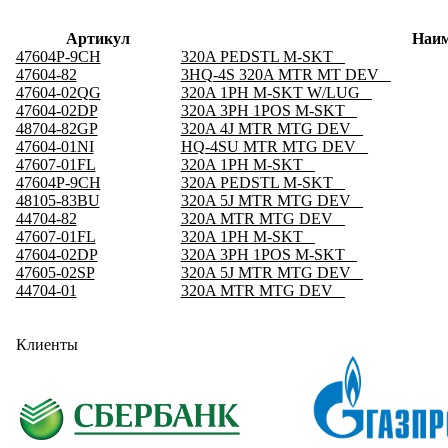
Артикул
Наим
47604P-9CH
320A PEDSTL M-SKT _
47604-82
3HQ-4S 320A MTR MT DEV _
47604-02QG
320A 1PH M-SKT W/LUG _
47604-02DP
320A 3PH 1POS M-SKT _
48704-82GP
320A 4J MTR MTG DEV _
47604-01NI
HQ-4SU MTR MTG DEV _
47607-01FL
320A 1PH M-SKT _
47604P-9CH
320A PEDSTL M-SKT _
48105-83BU
320A 5J MTR MTG DEV _
44704-82
320A MTR MTG DEV _
47607-01FL
320A 1PH M-SKT _
47604-02DP
320A 3PH 1POS M-SKT _
47605-02SP
320A 5J MTR MTG DEV _
44704-01
320A MTR MTG DEV _
Клиенты