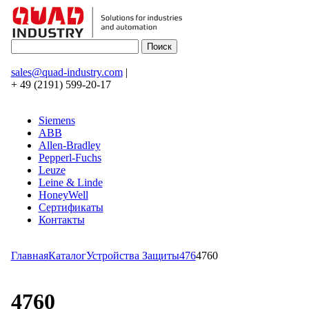
sales@quad-industry.com
|
+ 49 (2191) 599-20-17
Siemens
ABB
Allen-Bradley
Pepperl-Fuchs
Leuze
Leine & Linde
HoneyWell
Сертификаты
Контакты
Главная
Каталог
Устройства Защиты
476
4760
4760