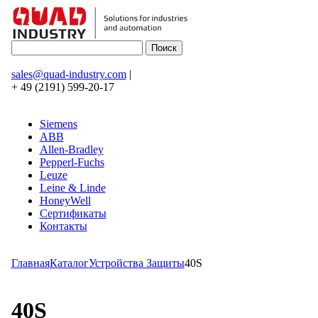
sales@quad-industry.com
|
+ 49 (2191) 599-20-17
Siemens
ABB
Allen-Bradley
Pepperl-Fuchs
Leuze
Leine & Linde
HoneyWell
Сертификаты
Контакты
Главная
Каталог
Устройства Защиты
40S
40S