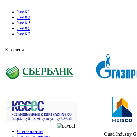
3WX1
3WX2
3WX3
3WX6
3WX9
Клиенты
О компании
Quad Industry 
Производители