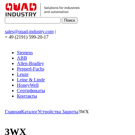
sales@quad-industry.com
|
+ 49 (2191) 599-20-17
Siemens
ABB
Allen-Bradley
Pepperl-Fuchs
Leuze
Leine & Linde
HoneyWell
Сертификаты
Контакты
Главная
Каталог
Устройства Защиты
3WX
3WX