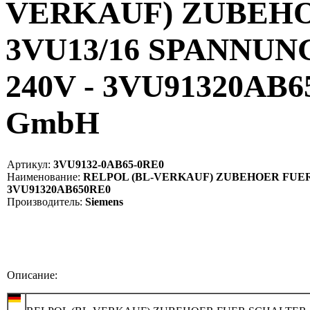
VERKAUF) ZUBEH
3VU13/16 SPANNU
240V - 3VU91320AB65
GmbH
Артикул:
3VU9132-0AB65-0RE0
Наименование:
RELPOL (BL-VERKAUF) ZUBEHOER FUER 
3VU91320AB650RE0
Производитель:
Siemens
Описание: