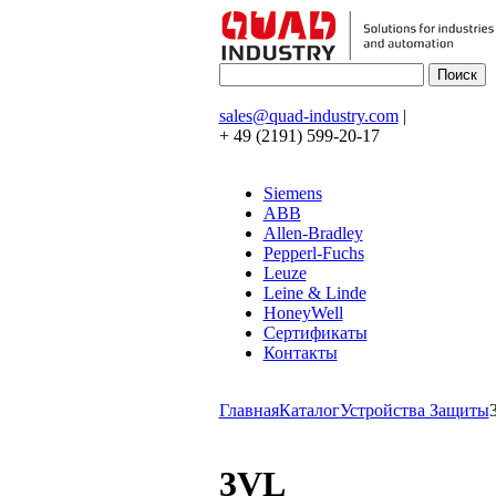
sales@quad-industry.com
|
+ 49 (2191) 599-20-17
Siemens
ABB
Allen-Bradley
Pepperl-Fuchs
Leuze
Leine & Linde
HoneyWell
Сертификаты
Контакты
Главная
Каталог
Устройства Защиты
3VL