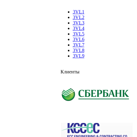
3VL1
3VL2
3VL3
3VL4
3VL5
3VL6
3VL7
3VL8
3VL9
Клиенты