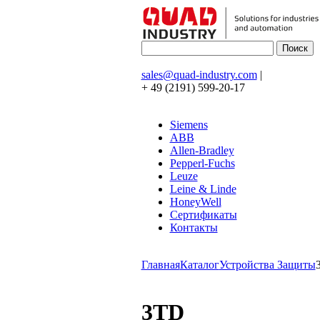
sales@quad-industry.com
|
+ 49 (2191) 599-20-17
Siemens
ABB
Allen-Bradley
Pepperl-Fuchs
Leuze
Leine & Linde
HoneyWell
Сертификаты
Контакты
Главная
Каталог
Устройства Защиты
3TD