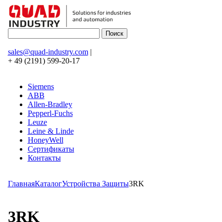
sales@quad-industry.com
|
+ 49 (2191) 599-20-17
Siemens
ABB
Allen-Bradley
Pepperl-Fuchs
Leuze
Leine & Linde
HoneyWell
Сертификаты
Контакты
Главная
Каталог
Устройства Защиты
3RK
3RK