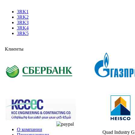
3RK1
3RK2
3RK3
3RK4
3RK5
Клиенты
О компании
Quad Industry 
Производители