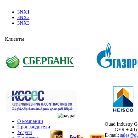
3NX1
3NX2
3NX3
Клиенты
О компании
Quad Industry 
Производители
GER + 49 (30
Услуги
E-mail:
sales@qu
Контакты