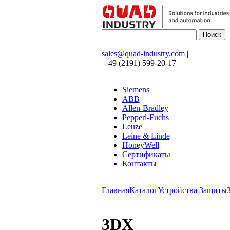
sales@quad-industry.com
|
+ 49 (2191) 599-20-17
Siemens
ABB
Allen-Bradley
Pepperl-Fuchs
Leuze
Leine & Linde
HoneyWell
Сертификаты
Контакты
Главная
Каталог
Устройства Защиты
3DX