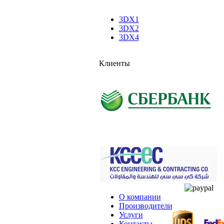
3DX1
3DX2
3DX4
Клиенты
О компании
Производители
Услуги
Контакты