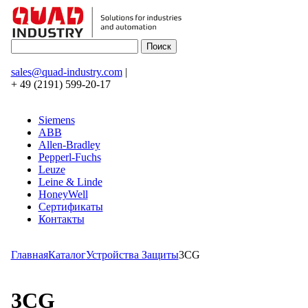
sales@quad-industry.com
|
+ 49 (2191) 599-20-17
Siemens
ABB
Allen-Bradley
Pepperl-Fuchs
Leuze
Leine & Linde
HoneyWell
Сертификаты
Контакты
Главная
Каталог
Устройства Защиты
3CG
3CG