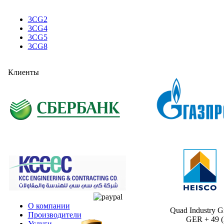
3CG2
3CG4
3CG5
3CG8
Клиенты
О компании
Quad Industry 
Производители
GER + 49 (30
Услуги