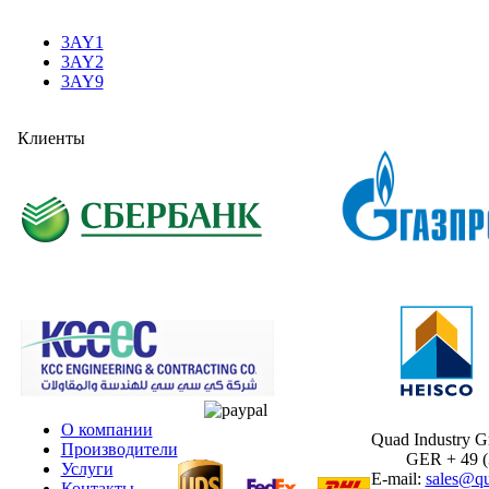
3AY1
3AY2
3AY9
Клиенты
О компании
Quad Industry 
Производители
GER + 49 (30
Услуги
E-mail:
sales@qu
Контакты