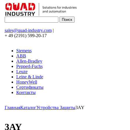
sales@quad-industry.com
|
+ 49 (2191) 599-20-17
Siemens
ABB
Allen-Bradley
Pepperl-Fuchs
Leuze
Leine & Linde
HoneyWell
Сертификаты
Контакты
Главная
Каталог
Устройства Защиты
3AY
3AY