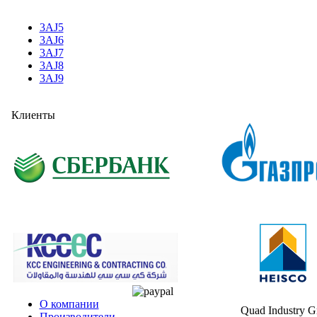
3AJ5
3AJ6
3AJ7
3AJ8
3AJ9
Клиенты
О компании
Quad Industry 
Производители