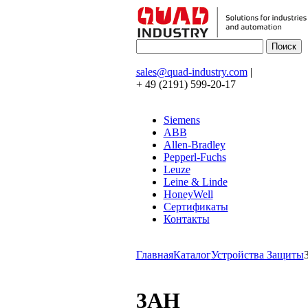
sales@quad-industry.com
|
+ 49 (2191) 599-20-17
Siemens
ABB
Allen-Bradley
Pepperl-Fuchs
Leuze
Leine & Linde
HoneyWell
Сертификаты
Контакты
Главная
Каталог
Устройства Защиты
3AH