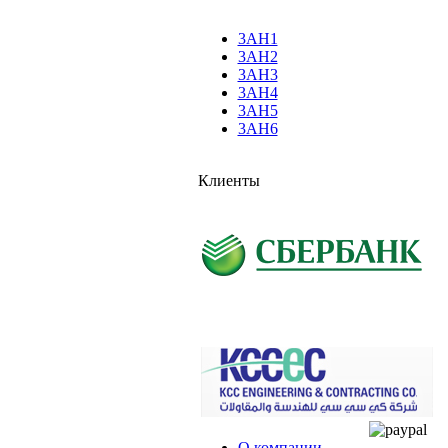
3AH1
3AH2
3AH3
3AH4
3AH5
3AH6
Клиенты
О компании