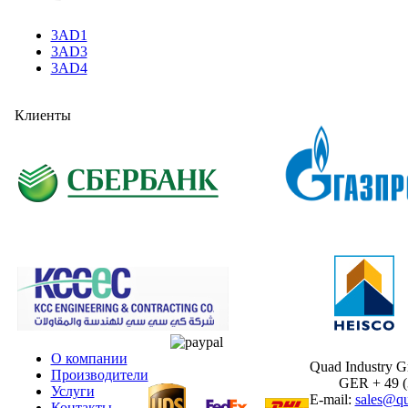
3AD1
3AD3
3AD4
Клиенты
О компании
Quad Industry 
Производители
GER + 49 (30
Услуги
E-mail:
sales@qu
Контакты