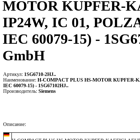
MOTOR KUPFER-KA
IP24W, IC 01, POLZA
IEC 60079-15) - 1SG6
GmbH
Артикул:
1SG6710-2HJ..
Наименование:
H-COMPACT PLUS HS-MOTOR KUPFER-KAEFI
IEC 60079-15) - 1SG67102HJ..
Производитель:
Siemens
Описание: