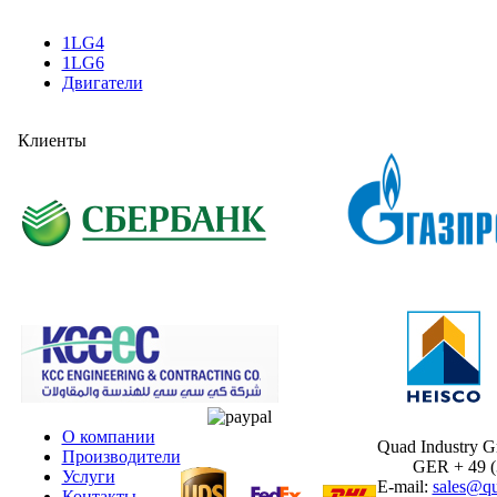
1LG4
1LG6
Двигатели
Клиенты
О компании
Quad Industry 
Производители
GER + 49 (30
Услуги
E-mail:
sales@qu
Контакты