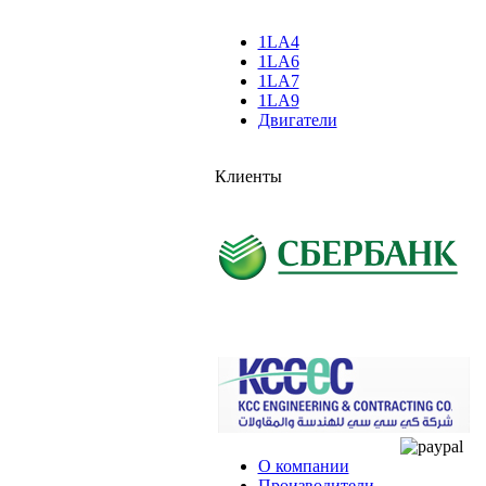
1LA4
1LA6
1LA7
1LA9
Двигатели
Клиенты
О компании
Производители