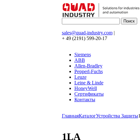
sales@quad-industry.com
|
+ 49 (2191) 599-20-17
Siemens
ABB
Allen-Bradley
Pepperl-Fuchs
Leuze
Leine & Linde
HoneyWell
Сертификаты
Контакты
Главная
Каталог
Устройства Защиты
1LA