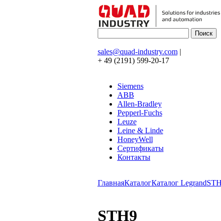
sales@quad-industry.com
|
+ 49 (2191) 599-20-17
Siemens
ABB
Allen-Bradley
Pepperl-Fuchs
Leuze
Leine & Linde
HoneyWell
Сертификаты
Контакты
Главная
Каталог
Каталог Legrand
ST
STH9