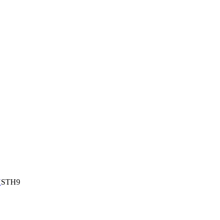
H
STH9