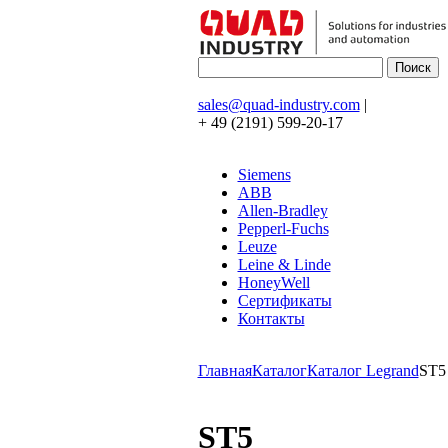
sales@quad-industry.com
|
+ 49 (2191) 599-20-17
Siemens
ABB
Allen-Bradley
Pepperl-Fuchs
Leuze
Leine & Linde
HoneyWell
Сертификаты
Контакты
Главная
Каталог
Каталог Legrand
ST5
ST5