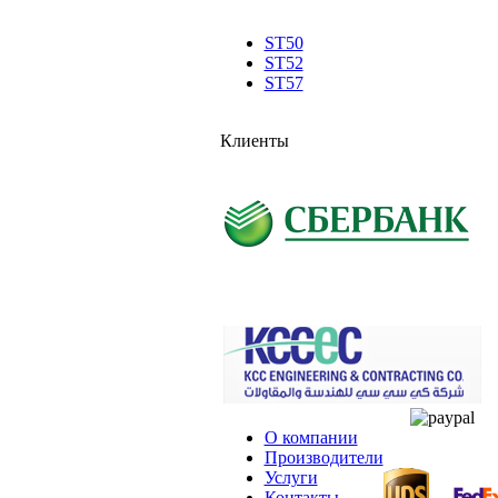
ST50
ST52
ST57
Клиенты
О компании
Производители
Услуги
Контакты