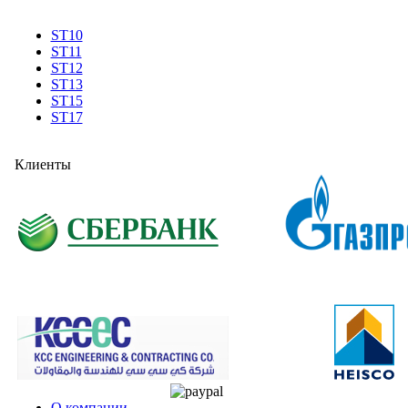
ST10
ST11
ST12
ST13
ST15
ST17
Клиенты
О компании