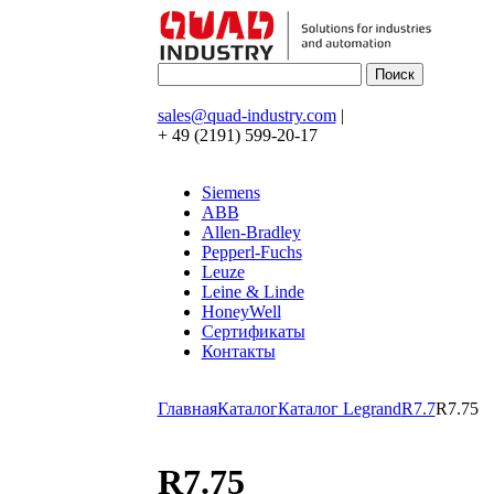
sales@quad-industry.com
|
+ 49 (2191) 599-20-17
Siemens
ABB
Allen-Bradley
Pepperl-Fuchs
Leuze
Leine & Linde
HoneyWell
Сертификаты
Контакты
Главная
Каталог
Каталог Legrand
R7.7
R7.75
R7.75