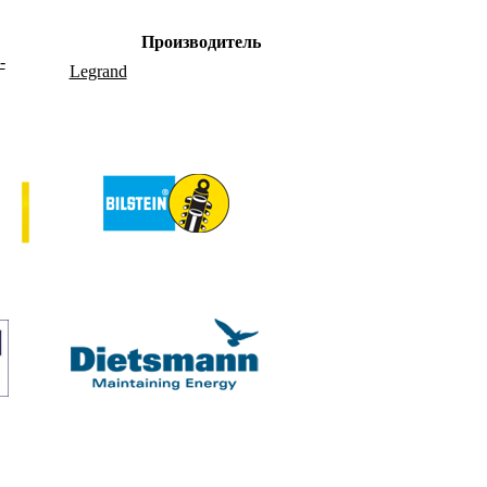
Производитель
-
Legrand