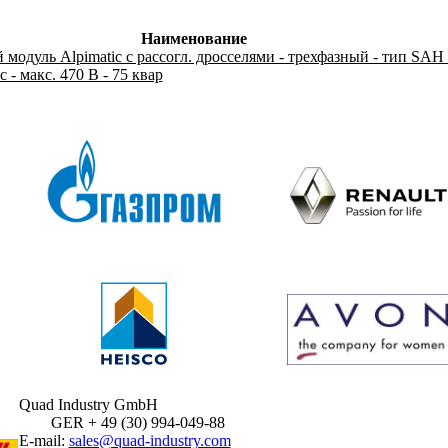
Наименование
одуль Alpimatic с рассогл. дросселями - трехфазный - тип SAН 
 - макс. 470 В - 75 квар
Quad Industry GmbH
GER + 49 (30) 994-049-88
E-mail:
sales@quad-industry.com