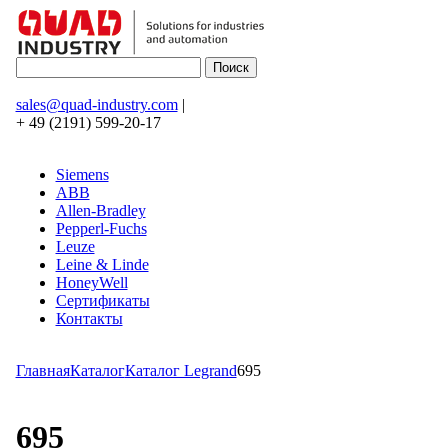
sales@quad-industry.com
|
+ 49 (2191) 599-20-17
Siemens
ABB
Allen-Bradley
Pepperl-Fuchs
Leuze
Leine & Linde
HoneyWell
Сертификаты
Контакты
Главная
Каталог
Каталог Legrand
695
695