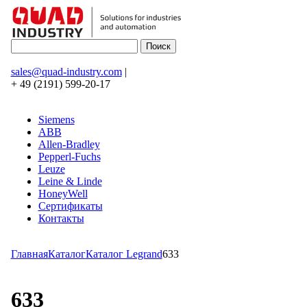
sales@quad-industry.com
|
+ 49 (2191) 599-20-17
Siemens
ABB
Allen-Bradley
Pepperl-Fuchs
Leuze
Leine & Linde
HoneyWell
Сертификаты
Контакты
Главная
Каталог
Каталог Legrand
633
633