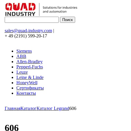
sales@quad-industry.com
|
+ 49 (2191) 599-20-17
Siemens
ABB
Allen-Bradley
Pepperl-Fuchs
Leuze
Leine & Linde
HoneyWell
Сертификаты
Контакты
Главная
Каталог
Каталог Legrand
606
606