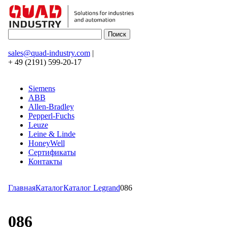
sales@quad-industry.com
|
+ 49 (2191) 599-20-17
Siemens
ABB
Allen-Bradley
Pepperl-Fuchs
Leuze
Leine & Linde
HoneyWell
Сертификаты
Контакты
Главная
Каталог
Каталог Legrand
086
086