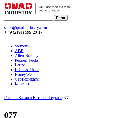
sales@quad-industry.com
|
+ 49 (2191) 599-20-17
Siemens
ABB
Allen-Bradley
Pepperl-Fuchs
Leuze
Leine & Linde
HoneyWell
Сертификаты
Контакты
Главная
Каталог
Каталог Legrand
077
077