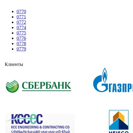
0770
0771
0772
0774
0775
0776
0778
0779
Клиенты