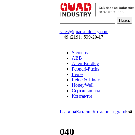
sales@quad-industry.com
|
+ 49 (2191) 599-20-17
Siemens
ABB
Allen-Bradley
Pepperl-Fuchs
Leuze
Leine & Linde
HoneyWell
Сертификаты
Контакты
Главная
Каталог
Каталог Legrand
040
040