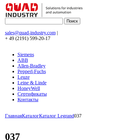
sales@quad-industry.com
|
+ 49 (2191) 599-20-17
Siemens
ABB
Allen-Bradley
Pepperl-Fuchs
Leuze
Leine & Linde
HoneyWell
Сертификаты
Контакты
Главная
Каталог
Каталог Legrand
037
037