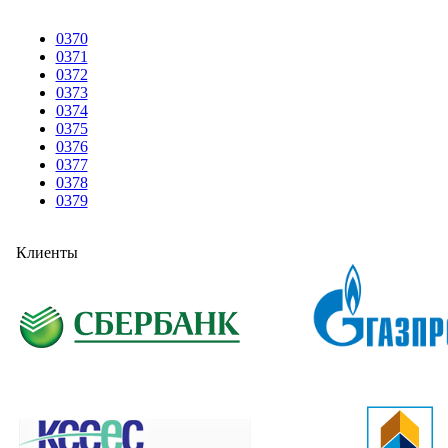
0370
0371
0372
0373
0374
0375
0376
0377
0378
0379
Клиенты