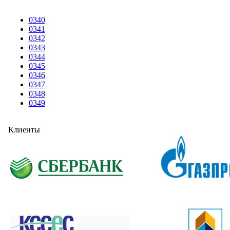
0340
0341
0342
0343
0344
0345
0346
0347
0348
0349
Клиенты