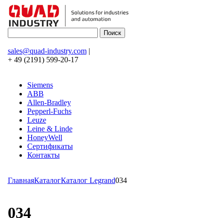
sales@quad-industry.com
|
+ 49 (2191) 599-20-17
Siemens
ABB
Allen-Bradley
Pepperl-Fuchs
Leuze
Leine & Linde
HoneyWell
Сертификаты
Контакты
Главная
Каталог
Каталог Legrand
034
034