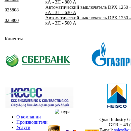
кА - 3П - 800 А
Автоматический выключатель DPX 1250 - 
025808
кА - 3П - 630 А
Автоматический выключатель DPX 1250 - 
025800
кА - 3П - 500 А
Клиенты
О компании
Quad Industry 
Производители
GER + 49 (30
Услуги
E-mail:
sales@qu