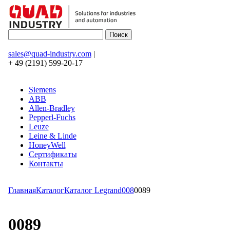
sales@quad-industry.com
|
+ 49 (2191) 599-20-17
Siemens
ABB
Allen-Bradley
Pepperl-Fuchs
Leuze
Leine & Linde
HoneyWell
Сертификаты
Контакты
Главная
Каталог
Каталог Legrand
008
0089
0089